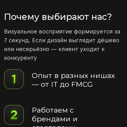
Вакансии
Брендинг
Контакты
Аудиопродакшн
Видеопродакшн
Создание сайтов
Графический
дизайн
Упаковка продукта
Копирайт и нейминг
E-mail - рассылки
SMS - рассылки
hi@invisiongroup.ru
Написать нам