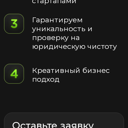
buh@invisiongroup.ru
Бухгалтерия
tender@invisiongroup.ru
Пригласить в тендер
+7 (495) 204-39-59
Контактный номер